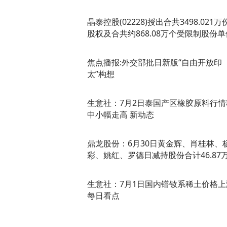
晶泰控股(02228)授出合共3498.021万
股权及合共约868.08万个受限制股份单
焦点播报:外交部批日新版“自由开放印
太”构想
生意社：7月2日泰国产区橡胶原料行情
中小幅走高 新动态
鼎龙股份：6月30日黄金辉、肖桂林、
彩、姚红、罗德日减持股份合计46.87
生意社：7月1日国内镨钕系稀土价格上
每日看点