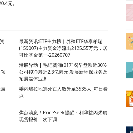
20.4元。
耗资
最新资讯:ETF主力榜 | 养殖ETF华泰柏瑞
(159007)主力资金净流出2125.55万元，居
可比基金第一-20260707
港股异动 | 毛记葵涌(01716)早盘涨近30%
）项
公司拟净筹近2.3亿港元 发展新环保业务及
拓展媒体业务
发展
委内瑞拉地震死亡人数升至3535人_每日看
点
焦点消息！PriceSeek提醒：利华益丙烯腈
现货报价二次下调