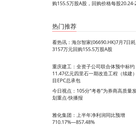
购155.5万股A股，回购价格每股20.24-
关键词：
财经频道
财经资讯
热门推荐
看热讯：海尔智家(06690.HK)7月7日
3157万元回购155.5万股A股
重庆建工：全资子公司联合体预中标约
11.47亿元四里石一期改造工程（续建
目EPC总承包
今日视点：105分“考卷”为券商高质量
划重点-快播报
雅化集团：上半年净利润同比预增
710.17%—857.48%