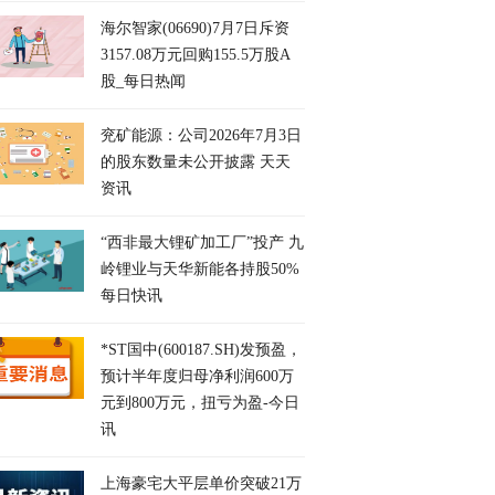
海尔智家(06690)7月7日斥资
3157.08万元回购155.5万股A
股_每日热闻
兖矿能源：公司2026年7月3日
的股东数量未公开披露 天天
资讯
“西非最大锂矿加工厂”投产 九
岭锂业与天华新能各持股50%
每日快讯
*ST国中(600187.SH)发预盈，
预计半年度归母净利润600万
元到800万元，扭亏为盈-今日
讯
上海豪宅大平层单价突破21万