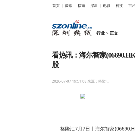
首页
聚焦
指南
深圳
电影
科技
百
行业
>
正文
看热讯：海尔智家(06690.HK
股
2026-07-07 19:51:08
来源：格隆汇
格隆汇7月7日丨海尔智家(06690.