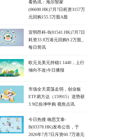
看热讯：海尔智家
(06690.HK)7月7日耗资3157万
元回购155.5万股A股
宜明昂科-B(01541.HK)7月7日
耗资33.8万港元回购9.2万股_
每日简讯
欧元兑美元持稳1.1440，上行
倾向不改|今日播报
市场全天震荡走弱，创业板
ETF易方达（159915）逆势获
3.9亿份净申购 视焦点讯
今日热搜:翰思艾泰-
B(03378.HK)发布公告，于
2026年7月7日斥资60.7万港元