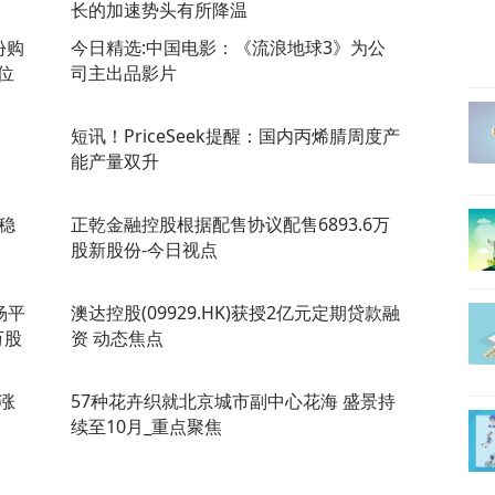
长的加速势头有所降温
份购
今日精选:中国电影：《流浪地球3》为公
位
司主出品影片
短讯！PriceSeek提醒：国内丙烯腈周度产
能产量双升
稳
正乾金融控股根据配售协议配售6893.6万
股新股份-今日视点
杨平
澳达控股(09929.HK)获授2亿元定期贷款融
万股
资 动态焦点
涨
57种花卉织就北京城市副中心花海 盛景持
续至10月_重点聚焦