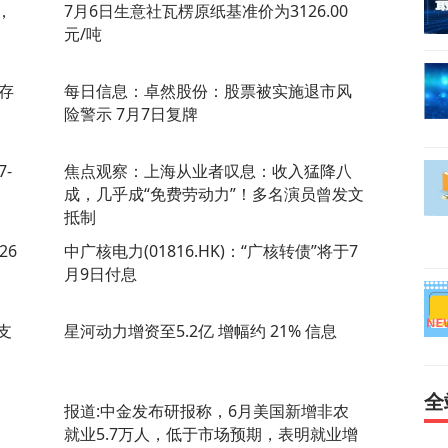
，
7月6日生意社瓦楞原纸基准价为3126.00
元/吨
存
每日信息：卓然股份：股票被实施退市风
险警示 7月7日复牌
-
焦点观察：上海从业者叹息：收入猛降八
成，几乎成“免费劳动力”！多名演员曾发文
抵制
26
中广核电力(01816.HK)：“广核转债”将于7
月9日付息
支
星河动力增资至5.2亿 增幅约 21% 信息
全
报道:中金发布研报称，6月美国新增非农
就业5.7万人，低于市场预期，表明就业增