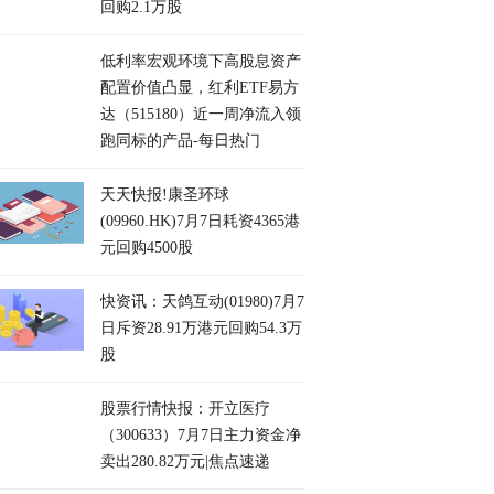
回购2.1万股
低利率宏观环境下高股息资产
配置价值凸显，红利ETF易方
达（515180）近一周净流入领
跑同标的产品-每日热门
天天快报!康圣环球
(09960.HK)7月7日耗资4365港
元回购4500股
快资讯：天鸽互动(01980)7月7
日斥资28.91万港元回购54.3万
股
股票行情快报：开立医疗
（300633）7月7日主力资金净
卖出280.82万元|焦点速递