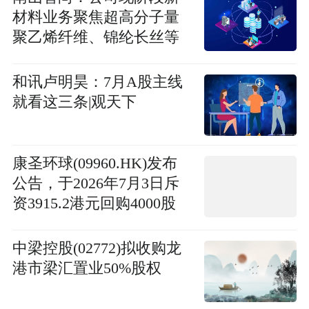
材料业务聚焦超高分子量
聚乙烯纤维、锦纶长丝等
核心品类|每日关注
和讯卢明昊：7月A股主线
就看这三条|观天下
康圣环球(09960.HK)发布
公告，于2026年7月3日斥
资3915.2港元回购4000股
视讯
中梁控股(02772)拟收购龙
港市梁汇置业50%股权