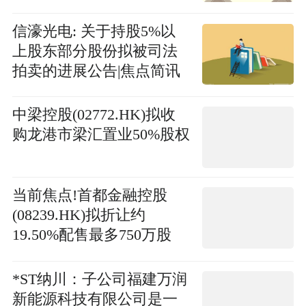
信濠光电: 关于持股5%以
上股东部分股份拟被司法
拍卖的进展公告|焦点简讯
中梁控股(02772.HK)拟收
购龙港市梁汇置业50%股权
当前焦点!首都金融控股
(08239.HK)拟折让约
19.50%配售最多750万股
净筹1.18亿港元
*ST纳川：子公司福建万润
新能源科技有限公司是一