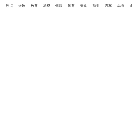
相
热点
娱乐
教育
消费
健康
体育
美食
商业
汽车
品牌
：收入猛降八成，几乎成“免费劳动