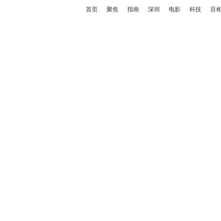
首页
聚焦
指南
深圳
电影
科技
百
行业
>
正文
焦点观察：上海从业者叹息
力”！多名演员曾发文抵制
2026-07-04 11:58:21
来源：上观新闻
大家平时刷短视频时
是不是发现