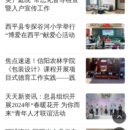
暨入户宣传工作
​西平县专探谷河小学举行
“博爱在西平”献爱心活动
焦点速递！信阳农林学院
《包装设计》课程开展项
目式德育工作实践——践
行“以强农兴农为己任” 积
极开展社会服务
天天新资讯：​息县组织开
展2024年“春暖花开 为你而
来”青年人才联谊活动