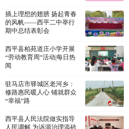
工作
​插上理想的翅膀 扬起青春
的风帆——西平二中举行
期中总结表彰会
​西平县柏苑道庄小学开展
“劳动教育周”活动|每日热
闻
驻马店市驿城区老河乡：
修路惠民暖人心 铺就群众
“幸福”路
​西平县人民法院做实指导
人民调解 为诉源治理添砖