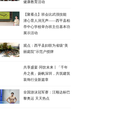
健康教育活动
【聚看点】​班会比武强技能
潜心育人润无声——西平县柏
亭中心学校举办班主任基本功
展示活动
观点：​西平县妇联为省级“美
丽庭院”示范户授牌
共享盛宴·同饮未来丨「千年
舟之夜」扬帆深圳，共筑建筑
装饰行业新篇章
全国游泳冠军赛：汪顺达标巴
黎奥运 天天热点