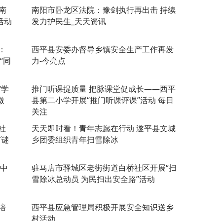
南
南阳市卧龙区法院：豫剑执行再出击 持续
活动
发力护民生_天天资讯
：
​西平县安委办督导乡镇安全生产工作再发
“同
力-今亮点
“学
​推门听课提质量 把脉课堂促成长——西平
微
县第二小学开展“推门听课评课”活动 每日
关注
社
天天即时看！青年志愿在行动 遂平县文城
灯谜
乡团委组织青年扫雪除冰
学中
驻马店市驿城区老街街道白桥社区开展“扫
雪除冰总动员 为民扫出安全路”活动
培
​西平县应急管理局积极开展安全知识送乡
村活动