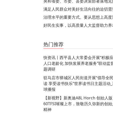
央和省委、市委、县委决策部署落地见
满足人民群众对美好生活向往的迫切需
治理水平的重要方式。要从思想上高度
好民生实事，以高质量人大监督助力养
关键词：
​西平县
热门推荐
快资讯丨​西平县人大常委会开展“积极
人口老龄化 加快发展养老服务”联动监
题调研
驻马店市驿城区人民街道开展“倡导全
读 享受读书快乐”世界读书日主题活动_
球播报
【新视野】新奥迪A8L Horch 创始人版
60TFSI璀璨上市，致敬历久弥新的创始
精神