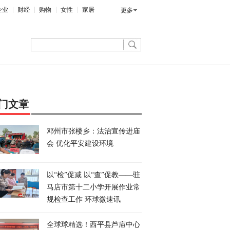
企业
财经
购物
女性
家居
更多
门文章
邓州市张楼乡：法治宣传进庙
会 优化平安建设环境
以“检”促减 以“查”促教——驻
马店市第十二小学开展作业常
规检查工作 环球微速讯
全球球精选！​西平县芦庙中心