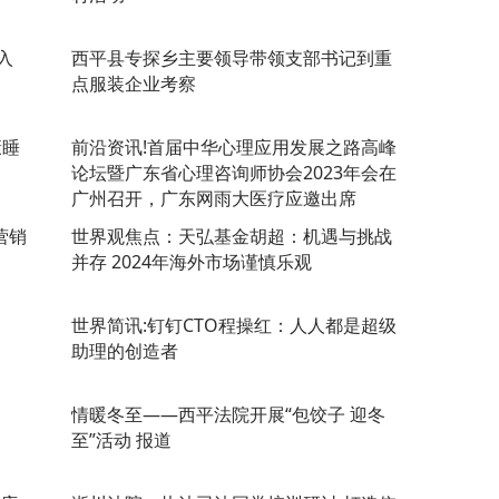
入
​西平县专探乡主要领导带领支部书记到重
点服装企业考察
康睡
前沿资讯!首届中华心理应用发展之路高峰
论坛暨广东省心理咨询师协会2023年会在
广州召开，广东网雨大医疗应邀出席
营销
世界观焦点：天弘基金胡超：机遇与挑战
并存 2024年海外市场谨慎乐观
世界简讯:钉钉CTO程操红：人人都是超级
助理的创造者
​情暖冬至——西平法院开展“包饺子 迎冬
至”活动 报道