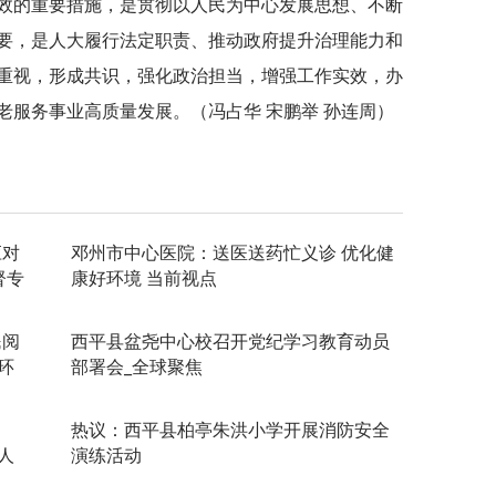
效的重要措施，是
贯彻
以人民为中心发展思想、不断
要，是人大履行法定职责、推动政府提升治理能力和
重视，形成共识，强化政治担当，增强工作实效，办
老服务事业高质量发展。（冯占华 宋鹏举 孙连周）
应对
邓州市中心医院：送医送药忙义诊 优化健
督专
康好环境 当前视点
民阅
​西平县盆尧中心校召开党纪学习教育动员
环
部署会_全球聚焦
热议：西平县柏亭朱洪小学开展消防安全
人
演练活动