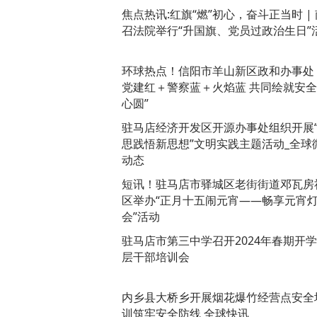
焦点热讯:红旗“燃”初心，奋斗正当时 | 
召法院举行“升国旗、党员过政治生日”
环球热点！​信阳市羊山新区政和办事处
党建红＋警察蓝＋火焰蓝 共同绘就安全
心圆”
驻马店经济开发区开源办事处组织开展
思践悟新思想”文明实践主题活动_全球
动态
短讯！驻马店市驿城区老街街道邓瓦房
区举办“正月十五闹元宵——畅享元宵
会”活动
驻马店市第三中学召开2024年春期开
层干部培训会
内乡县大桥乡开展烟花爆竹经营点安全
训筑牢安全防线 全球快讯