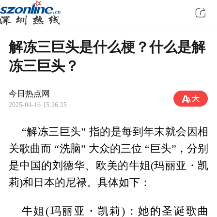
解冻三巨头是什么梗？什么是解
冻三巨头？
今日热点网
2025-04-16 15:26:25
“解冻三巨头” 指的是每到年末就会因相
关歌曲而 “洗脑” 大众的三位 “巨头”，分别
是中国的刘德华、欧美的牛姐(玛丽亚・凯
莉)和日本的尼禄。具体如下：
牛姐(玛丽亚・凯莉)：她的圣诞歌曲