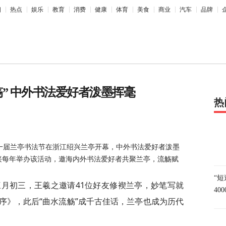
相
热点
娱乐
教育
消费
健康
体育
美食
商业
汽车
品牌
” 中外书法爱好者泼墨挥毫
热
一届兰亭书法节在浙江绍兴兰亭开幕，中外书法爱好者泼墨
绍兴每年举办该活动，邀海内外书法爱好者共聚兰亭，流觞赋
“
历三月初三，王羲之邀请41位好友修褉兰亭，妙笔写就
40
序》，此后“曲水流觞”成千古佳话，兰亭也成为历代