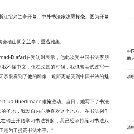
在浙江绍兴兰亭开幕，中外书法家泼墨挥毫。图为开幕
聚会稽山阴之兰亭，重温雅集。
中
mad-Djafari在受访时表示，他此次受中国书法家朋
助
然我不懂中文，但在法国的时候，我也曾尝试过写一
天亲眼看到了他的雕像，近距离感受到中国书法的魅
清
ertrud Huerlimann难掩激动。当日，她写下了书法
艺术的圣地，我发自内心地喜欢这个地方。在书法创作
从在瑞士开始学习书法算起，我已经坚持练习书法八
清
正是为了提高书法水平。”