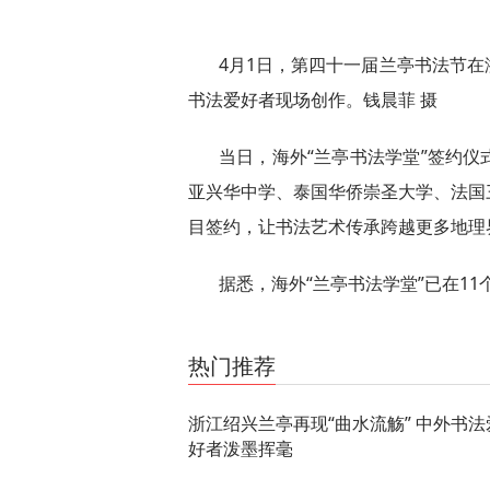
4月1日，第四十一届兰亭书法节
书法爱好者现场创作。钱晨菲 摄
当日，海外“兰亭书法学堂”签约
亚兴华中学、泰国华侨崇圣大学、法国
目签约，让书法艺术传承跨越更多地理
据悉，海外“兰亭书法学堂”已在11
关键词：
浙江瑞安
留学生众筹引质疑
退役战帕
热门推荐
浙江绍兴兰亭再现“曲水流觞” 中外书法
好者泼墨挥毫