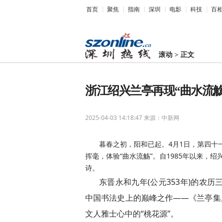
首页
聚焦
指南
深圳
电影
科技
百
滚动
>
正文
浙江绍兴兰亭再现“曲水流觞
2025-04-03 14:18:47
来源：中新网
暮春之初，阳和已起。4月1日，第四十
挥毫，体验“曲水流觞”。自1985年以来，
诗。
东晋永和九年(公元353年)的农
中国书法史上的巅峰之作——《兰亭集
文人雅士心中的“桃花源”。