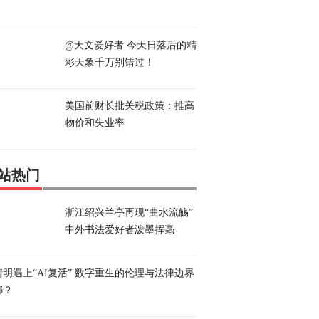
@天文爱好者 今天日落后的精
彩天象千万别错过！
美国前财长批关税政策：推高
物价和失业率
站热门
浙江绍兴兰亭再现“曲水流觞”
中外书法爱好者泼墨挥毫
清明遇上“AI复活” 数字重生的伦理与法律边界
哪？