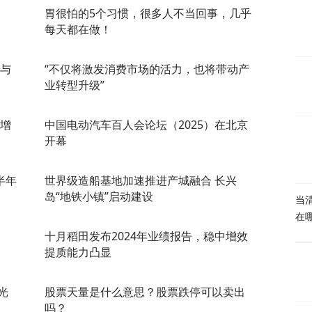
胃很怕的5个习惯，很多人不当回事，几乎
每天都在做！
慧与
“不仅将激发消费市场的活力，也将带动产
业转型升级”
 增
中国电动汽车百人会论坛（2025）在北京
开幕
半年
世界级造船基地加速推进产城融合 长兴
岛“地铁小镇”启动建设
当
在
十月稻田发布2024年业绩报告，稳中增效
提质能力凸显
光
股票天量是什么意思？股票跌停可以卖出
吗？