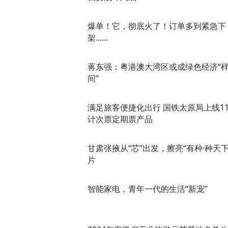
爆单！它，彻底火了！订单多到紧急下
架......
蒋东强：粤港澳大湾区或成绿色经济“
间”
满足旅客便捷化出行 国铁太原局上线1
计次票定期票产品
甘肃张掖从“芯”出发，擦亮“有种·种天下
片
智能家电，青年一代的生活“新宠”