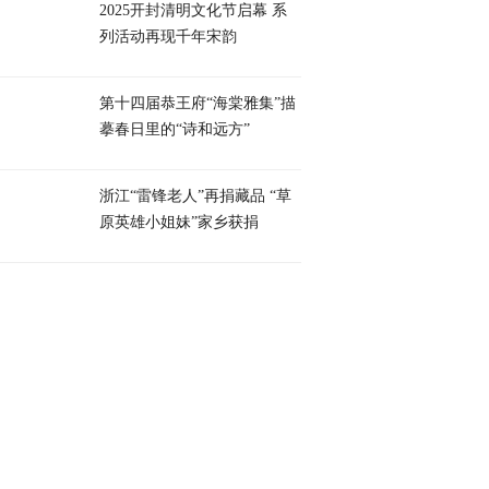
2025开封清明文化节启幕 系
列活动再现千年宋韵
第十四届恭王府“海棠雅集”描
摹春日里的“诗和远方”
浙江“雷锋老人”再捐藏品 “草
原英雄小姐妹”家乡获捐