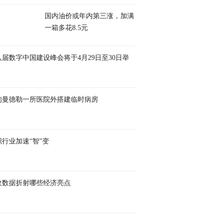
国内油价或年内第三涨，加满
一箱多花8.5元
八届数字中国建设峰会将于4月29日至30日举
甸曼德勒一所医院外搭建临时病房
织行业加速“智”变
收数据折射哪些经济亮点