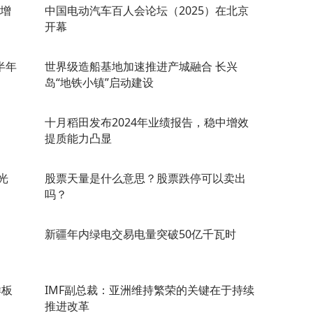
 增
中国电动汽车百人会论坛（2025）在北京
开幕
半年
世界级造船基地加速推进产城融合 长兴
岛“地铁小镇”启动建设
十月稻田发布2024年业绩报告，稳中增效
提质能力凸显
光
股票天量是什么意思？股票跌停可以卖出
吗？
新疆年内绿电交易电量突破50亿千瓦时
样板
IMF副总裁：亚洲维持繁荣的关键在于持续
推进改革