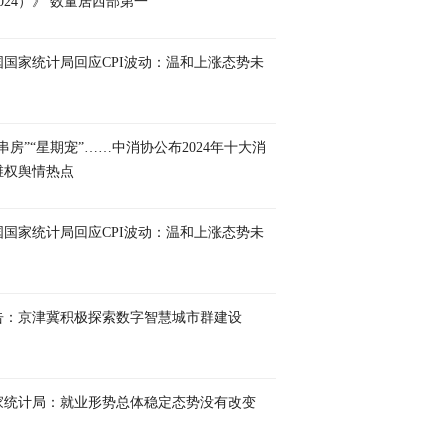
024）》 数量居西部第一
国国家统计局回应CPI波动：温和上涨态势未
串房”“星期宠”……中消协公布2024年十大消
维权舆情热点
国国家统计局回应CPI波动：温和上涨态势未
告：京津冀积极探索数字智慧城市群建设
家统计局：就业形势总体稳定态势没有改变