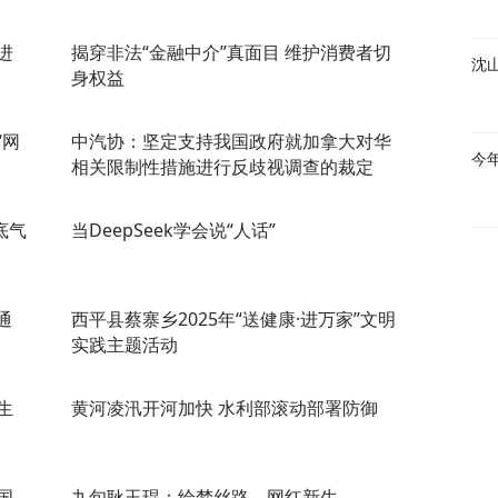
进
揭穿非法“金融中介”真面目 维护消费者切
沈
身权益
“网
中汽协：坚定支持我国政府就加拿大对华
今
相关限制性措施进行反歧视调查的裁定
底气
当DeepSeek学会说“人话”
通
西平县蔡寨乡2025年“送健康·进万家”文明
实践主题活动
生
黄河凌汛开河加快 水利部滚动部署防御
国
九旬耿玉琨：绘梦丝路，网红新生