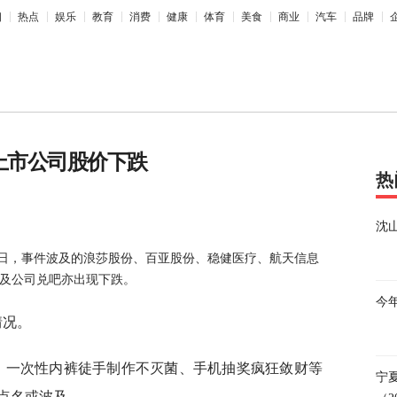
相
热点
娱乐
教育
消费
健康
体育
美食
商业
汽车
品牌
些上市公司股价下跌
热
沈
月17日，事件波及的浪莎股份、百亚股份、稳健医疗、航天信息
涉及公司兑吧亦出现下跌。
今
情况。
生巾、一次性内裤徒手制作不灭菌、手机抽奖疯狂敛财等
宁
点名或波及。