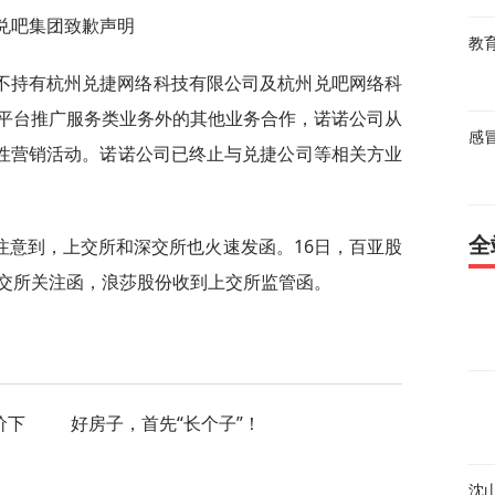
兑吧集团致歉声明
教
不持有杭州兑捷网络科技有限公司及杭州兑吧网络科
平台推广服务类业务外的其他业务合作，诺诺公司从
感
导性营销活动。诺诺公司已终止与兑捷公司等相关方业
全
注意到，上交所和深交所也火速发函。16日，百亚股
交所关注函，浪莎股份收到上交所监管函。
价下
好房子，首先“长个子”！
沈