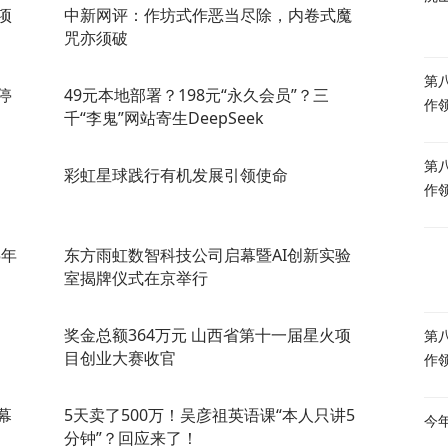
项
中新网评：作坊式作恶当尽除，内卷式魔
咒亦须破
第
停
49元本地部署？198元“永久会员”？三
作
千“李鬼”网站寄生DeepSeek
第
彩虹星球践行有机发展引领使命
作
5年
东方雨虹数智科技公司启幕暨AI创新实验
室揭牌仪式在京举行
奖金总额364万元 山西省第十一届星火项
第
目创业大赛收官
作
幕
5天卖了500万！吴彦祖英语课“本人只讲5
今
分钟”？回应来了！