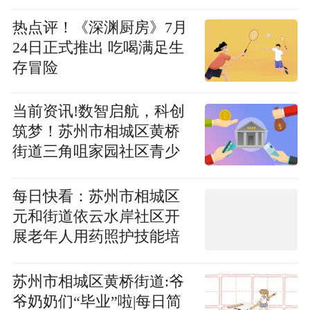
热点评！《深渊厨房》7月
24日正式推出 吃喝满足生
存冒险
当前资讯!数智启航，科创
筑梦！苏州市相城区黄桥
街道三角咀家园社区青少
年公益暑托服务正式启航
每日快看：苏州市相城区
元和街道依云水岸社区开
展老年人用药照护技能培
训
苏州市相城区黄桥街道:爷
爷奶奶们“毕业”啦|每日简