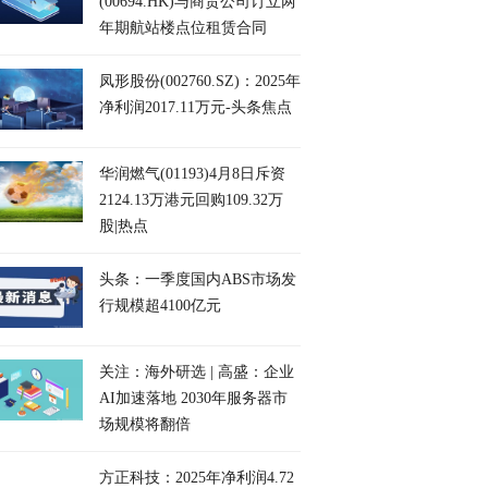
(00694.HK)与商贸公司订立两
年期航站楼点位租赁合同
凤形股份(002760.SZ)：2025年
净利润2017.11万元-头条焦点
华润燃气(01193)4月8日斥资
2124.13万港元回购109.32万
股|热点
头条：一季度国内ABS市场发
行规模超4100亿元
关注：海外研选 | 高盛：企业
AI加速落地 2030年服务器市
场规模将翻倍
方正科技：2025年净利润4.72