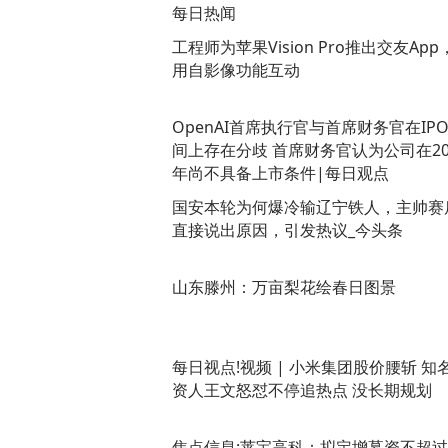
每日热闻
工程师为苹果Vision Pro推出交友App
用自影像功能互动
OpenAI首席执行官与首席财务官在IP
间上存在分歧 首席财务官认为公司在20
年尚不具备上市条件|每日观点
国安本轮为何爆冷输辽宁铁人，主帅赛
直接说出原因，引发热议_今头条
山东滕州：万亩梨花绘春日图景
每日视点!视频 | 小米集团股价腰斩 知
资人王文怒怼不停追热点 没长期规划
焦点信息:莱宝高科：拟定增募资不超过