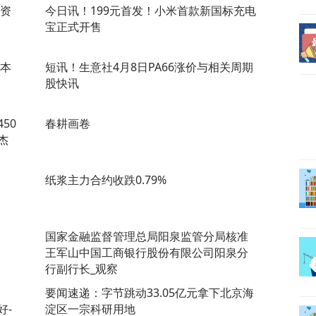
册资
今日讯！199元首发！小米首款新国标充电
宝正式开售
资本
短讯！生意社4月8日PA66涨价与相关周期
股快讯
50
春耕画卷
杰
纸浆主力合约收跌0.79%
国家金融监督管理总局阳泉监管分局核准
王军山中国工商银行股份有限公司阳泉分
行副行长_观察
要闻速递：字节跳动33.05亿元拿下北京海
好-
淀区一宗科研用地