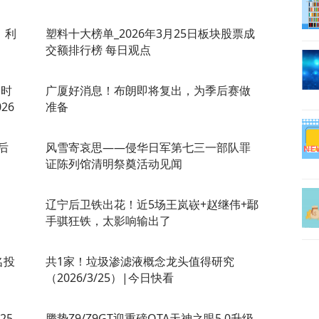
，利
塑料十大榜单_2026年3月25日板块股票成
交额排行榜 每日观点
O时
广厦好消息！布朗即将复出，为季后赛做
26
准备
后
风雪寄哀思——侵华日军第七三一部队罪
证陈列馆清明祭奠活动见闻
辽宁后卫铁出花！近5场王岚嵚+赵继伟+鄢
手骐狂铁，太影响输出了
名投
共1家！垃圾渗滤液概念龙头值得研究
（2026/3/25）|今日快看
25
腾势Z9/Z9GT迎重磅OTA天神之眼5.0升级