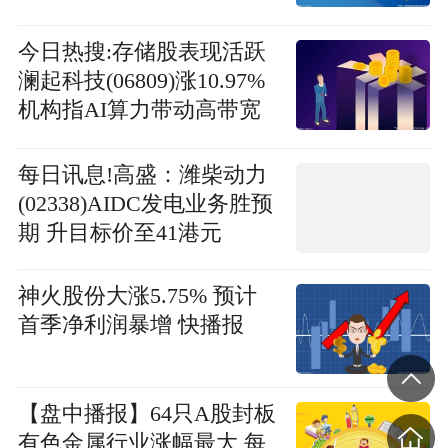
息
今日热搜:存储股表现活跃
澜起科技(06809)涨10.97%
机构指AI算力带动高带宽
存储需求提升
每日讯息!高盛：潍柴动力
(02338)AIDC发电业务胜预
期 升目标价至41港元
神火股份大涨5.75% 预计
首季净利润暴增 快播报
【盘中播报】64只A股封板
有色金属行业涨幅最大 每