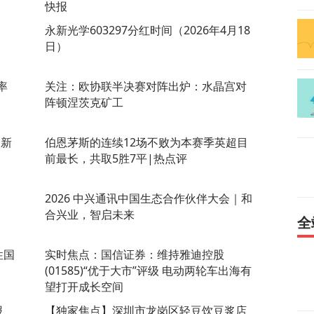
快报
永新光学603297分红时间（2026年4月18
日）
率
关注：欧协联半决赛对阵出炉：水晶宫对
阵顿涅茨克矿工
史新
伯恩茅斯的连续12场不败为本赛季英超目
前最长，共取5胜7平|热点评
2026 中兴通讯中国生态合作伙伴大会｜和
合兴业，智启未来
全
性国
实时焦点：国信证券：维持雅迪控股
(01585)“优于大市”评级 电动两轮车出海有
望打开成长空间
报
【独家焦点】深圳市龙岗区轻豆饮豆浆店