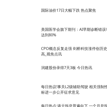
国际油价17日大幅下跌 热点聚焦
美国医学会旗下期刊：AI早期诊断错误
达到80%
CPO概念反复走强 剑桥科技涨停创历
高_视焦点讯
润建股份录得7天3板 今日热讯
每日热议!事关L2级辅助驾驶 相关强制
标进一步公开征求意见
每日热点:港元拆息普遍向下 一个月息