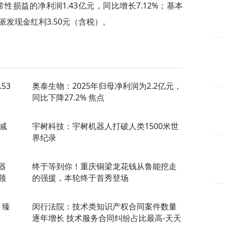
性损益的净利润1.43亿元，同比增长7.12%；基本
派发现金红利3.50元（含税）。
53
奥泰生物：2025年归母净利润为2.2亿元，
同比下降27.2% 焦点
减
宇树科技：宇树机器人打破人类1500米世
界纪录
器
终于等到你！重庆铜梁龙花钱从鲁能挖走
领
的强援，本轮终于首秀登场
 臻
闵行法院：技术类知识产权合同案件数量
逐年增长 技术服务合同纠纷占比最高-天天