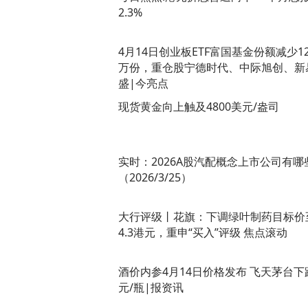
2.3%
4月14日创业板ETF富国基金份额减少12
万份，重仓股宁德时代、中际旭创、新
盛|今亮点
现货黄金向上触及4800美元/盎司
实时：2026A股汽配概念上市公司有哪
（2026/3/25）
大行评级丨花旗：下调绿叶制药目标价
4.3港元，重申“买入”评级 焦点滚动
酒价内参4月14日价格发布 飞天茅台下
元/瓶|报资讯