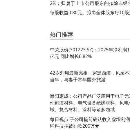
2%；归属于上市公司股东的扣除非经常
每股收益0.80元。拟向全体股东每10股
关键词：
财经频道
财经资讯
热门推荐
中荣股份(301223.SZ)：2025年净利润1.
亿元 同比增长6.82%
42岁刘翔最新亮相，穿黑西装，风采不
当年，与妻子常年国外旅游
濮阳惠成：公司产品广泛应用于电子元
件封装材料、电气设备绝缘材料、风电
域、复合材料、涂料等诸多领域
每日视点!子公司提前确认收入虚增利润
镭科技拟被罚款200万元