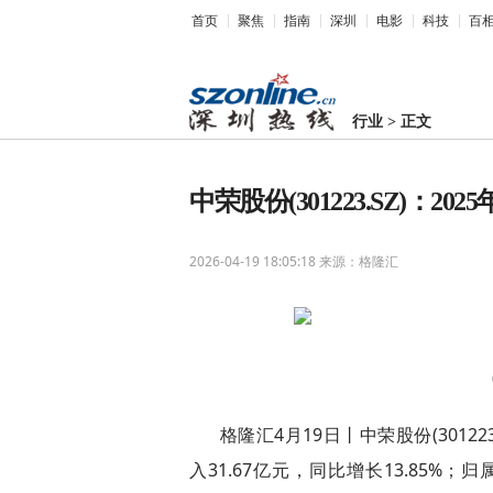
首页
聚焦
指南
深圳
电影
科技
百
行业
>
正文
中荣股份(301223.SZ)：20
2026-04-19 18:05:18
来源：格隆汇
格隆汇4月19日丨中荣股份(3012
入31.67亿元，同比增长13.85%；