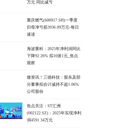
万元 同比减亏
重庆燃气(600917.SH)一季度
归母净亏损3936.09万元-每日
速读
海波重科：2025年净利润同比
下降92.26% 拟10派1元_焦点
观察
微资讯！三德科技：股东及部
分董事拟合计减持不超1.06%
公司股份
焦点关注：ST汇洲
(002122.SZ)：2025年实现净利
润4591.34万元