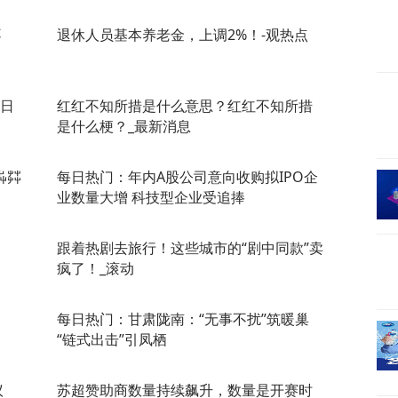
不
退休人员基本养老金，上调2%！-观热点
夏日
红红不知所措是什么意思？红红不知所措
是什么梗？_最新消息
芔茻
每日热门：年内A股公司意向收购拟IPO企
业数量大增 科技型企业受追捧
跟着热剧去旅行！这些城市的“剧中同款”卖
疯了！_滚动
每日热门：甘肃陇南：“无事不扰”筑暖巢
“链式出击”引凤栖
议
苏超赞助商数量持续飙升，数量是开赛时