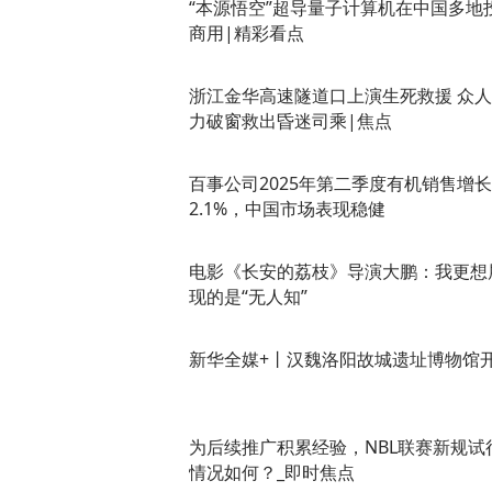
“本源悟空”超导量子计算机在中国多地
商用|精彩看点
浙江金华​高速隧道口上演生死救援 众
力破窗救出昏迷司乘|焦点
百事公司2025年第二季度有机销售增长
2.1%，中国市场表现稳健
电影《长安的荔枝》导演大鹏：我更想
现的是“无人知”
新华全媒+丨汉魏洛阳故城遗址博物馆
为后续推广积累经验，NBL联赛新规试
情况如何？_即时焦点