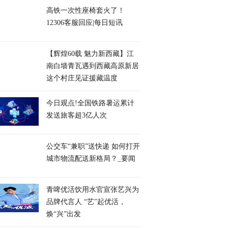
高铁一次性座椅套火了！
12306客服回应|每日短讯
【辉煌60载 魅力新西藏】江
南白墙青瓦遇到西藏高原新居
这个村庄见证援藏温度
今日观点!全国铁路暑运累计
发送旅客超3亿人次
公交车“兼职”送快递 如何打开
城市物流配送新格局？_要闻
青啤优活饮用水官宣张艺兴为
品牌代言人 “艺”起优活，
焕“兴”出发