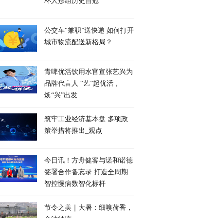
杯人形组历史首冠
公交车“兼职”送快递 如何打开
城市物流配送新格局？
青啤优活饮用水官宣张艺兴为
品牌代言人 “艺”起优活，
焕“兴”出发
筑牢工业经济基本盘 多项政
策举措将推出_观点
今日讯！方舟健客与诺和诺德
签署合作备忘录 打造全周期
智控慢病数智化标杆
节令之美｜大暑：细嗅荷香，