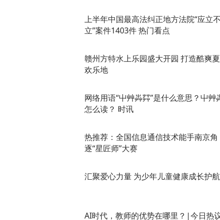
上半年中国最高法纠正地方法院“应立
立”案件1403件 热门看点
赣州方特水上乐园盛大开园 打造酷爽
欢乐地
网络用语“屮艸芔茻”是什么意思？屮艸
怎么读？ 时讯
热推荐：全国信息通信技术能手南京角
逐“星匠师”大赛
汇聚爱心力量 为少年儿童健康成长护航
AI时代，教师的优势在哪里？|今日热