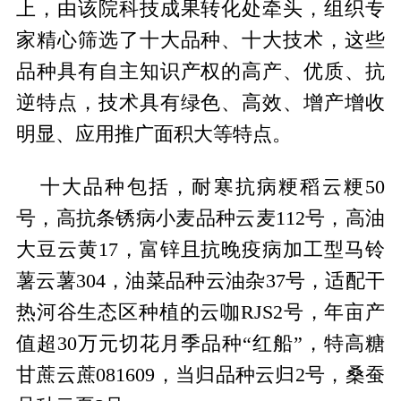
上，由该院科技成果转化处牵头，组织专
家精心筛选了十大品种、十大技术，这些
品种具有自主知识产权的高产、优质、抗
逆特点，技术具有绿色、高效、增产增收
明显、应用推广面积大等特点。
十大品种包括，耐寒抗病粳稻云粳50
号，高抗条锈病小麦品种云麦112号，高油
大豆云黄17，富锌且抗晚疫病加工型马铃
薯云薯304，油菜品种云油杂37号，适配干
热河谷生态区种植的云咖RJS2号，年亩产
值超30万元切花月季品种“红船”，特高糖
甘蔗云蔗081609，当归品种云归2号，桑蚕