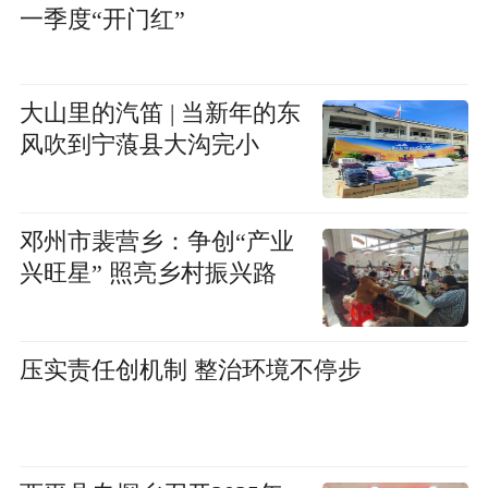
一季度“开门红”
大山里的汽笛 | 当新年的东
风吹到宁蒗县大沟完小
邓州市裴营乡：争创“产业
兴旺星” 照亮乡村振兴路
压实责任创机制 整治环境不停步