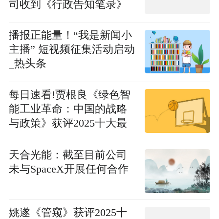
司收到《行政告知笔录》
播报正能量！“我是新闻小
主播” 短视频征集活动启动
_热头条
每日速看!贾根良《绿色智
能工业革命：中国的战略
与政策》获评2025十大最
受欢迎金融图书
天合光能：截至目前公司
未与SpaceX开展任何合作
姚遂《管窥》获评2025十