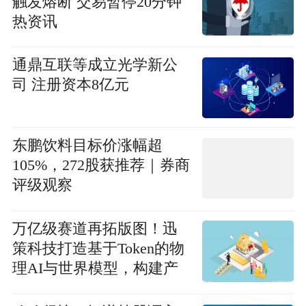
触发熔断 交易暂停20分钟
热资讯
通鼎互联等成立光学新公
司 注册资本8亿元
东鹏饮料目标价涨幅超
105%，272股获推荐｜券商
评级观察
万亿级赛道再拓版图！迅
策科技打造基于Token的物
理AI与世界模型，构建产
业新生态|播资讯