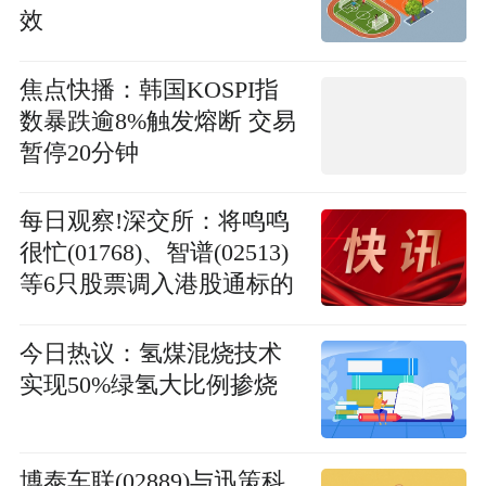
效
焦点快播：韩国KOSPI指
数暴跌逾8%触发熔断 交易
暂停20分钟
每日观察!深交所：将鸣鸣
很忙(01768)、智谱(02513)
等6只股票调入港股通标的
今日热议：氢煤混烧技术
实现50%绿氢大比例掺烧
博泰车联(02889)与迅策科