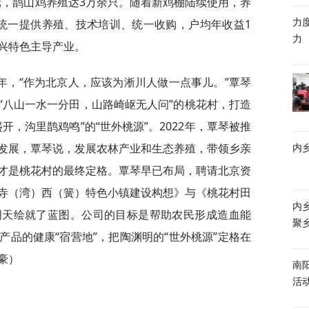
万元，鹊山鸡养殖达3万余只。随着新鸡棚陆续使用，养
统一提供养殖、技术培训、统一收购，户均年收益1
力
力
兴特色主导产业。
年，“作为北京人，应该为淅川人做一点事儿。”覃琴
“八山一水一分田，山路崎岖无人问”的桃花村，打造
开，沟里鹊鸡鸣”的“世外桃源”。2022年，覃琴被推
发展，覃琴说，发展农林产业和生态养殖，带领乡亲
内
才是桃花村的最终定格。覃琴早已布局，聘请北京资
寺（湾）西（簧）特色小镇建设构想》与《桃花村田
内
明天绘就了蓝图。公司的目标是帮助农民形成造血能
聚
品的健康“宿营地”，把陶渊明的“世外桃源”定格在
豪）
南
活