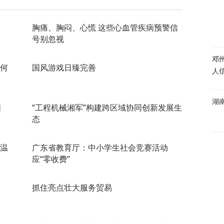
胸痛、胸闷、心慌 这些心血管疾病预警信
号别忽视
邓
如何
国风游戏日臻完善
人
湖
图
“工程机械湘军”构建跨区域协同创新发展生
态
升温
广东省教育厅：中小学生社会竞赛活动
应“零收费”
抓住亮点壮大服务贸易