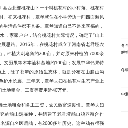
川县西北部桃花山下一个叫桃花村的小村落。桃花村
村。初来桃花村，覃琴就住在小学旁边一间四面漏风
的生活条件都不具备。覃琴知道自己不是来享福的，
水，家家户户，结合桃花村实际情况，确定了“山上
展思路。2016年，在桃花村成立了河南省老君垭农
冬
，种植大刺皂角约200亩，并对原来种植的 7000余
解
、文冠果等木本油料基地约100亩；发展中华钙果特
冬
地上，除了苍翠的原始生态林，就是分布在山脑山沟
色护水长廊。三年来，覃琴夫妇在桃花村生态产业上
们土地租金、工资等费用近40万元。
中
姓土地租金和务工工资，农民致富速度慢。覃琴夫妇
研究的鹊山鸡品种，并组建了老君垭鹊山鸡养殖合作
名源自名医扁鹊，有2000多年历史。这种鸡有很强