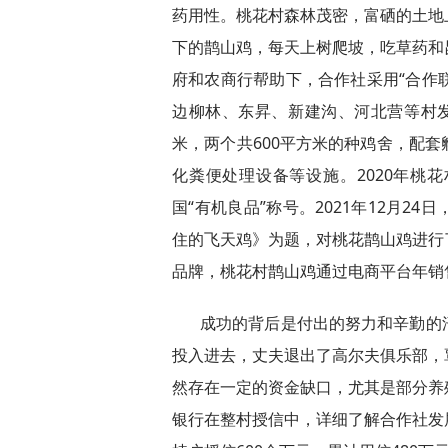
药用性。桃花村森林茂密，富硒的土地
下的鹊山鸡，每天上树爬坡，吃草药和
府和农商行帮助下，合作社采用“合作联
边柳林、东昇、新建沟、河北营等村发
米，两个共600平方米的种鸡舍，配
化粪便处理设备等设施。2020年桃
国“有机良品”称号。2021年12月
住的飞天鸡》为题，对桃花鹊山鸡进行
品牌，桃花村鹊山鸡通过电商平台年销
成功的背后是付出的努力和辛勤的
投入进去，丈夫退出了高尔夫俱乐部，
然存在一定的资金缺口，尤其是部分养
银行在整村授信中，详细了解合作社发