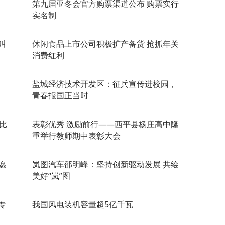
第九届亚冬会官方购票渠道公布 购票实行
实名制
叫
休闲食品上市公司积极扩产备货 抢抓年关
消费红利
盐城经济技术开发区：征兵宣传进校园，
青春报国正当时
比
​表彰优秀 激励前行——西平县杨庄高中隆
重举行教师期中表彰大会
愿
岚图汽车邵明峰：坚持创新驱动发展 共绘
美好“岚”图
专
我国风电装机容量超5亿千瓦