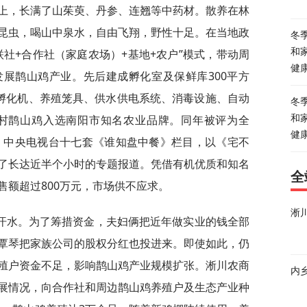
上，长满了山茱萸、丹参、连翘等中药材。散养在林
昆虫，喝山中泉水，自由飞翔，野性十足。在当地政
冬
社+合作社（家庭农场）+基地+农户”模式，带动周
和
健
展鹊山鸡产业。先后建成孵化室及保鲜库300平方
套孵化机、养殖笼具、供水供电系统、消毒设施、自动
冬
花村鹊山鸡入选南阳市知名农业品牌。同年被评为全
和
健
24日，中央电视台十七套《谁知盘中餐》栏目，以《宅不
了长达近半个小时的专题报道。凭借有机优质和知名
全
售额超过800万元，市场供不应求。
淅
汗水。为了筹措资金，夫妇俩把近年做实业的钱全部
覃琴把家族公司的股权分红也投进来。即使如此，仍
殖户资金不足，影响鹊山鸡产业规模扩张。淅川农商
内
展情况，向合作社和周边鹊山鸡养殖户及生态产业种