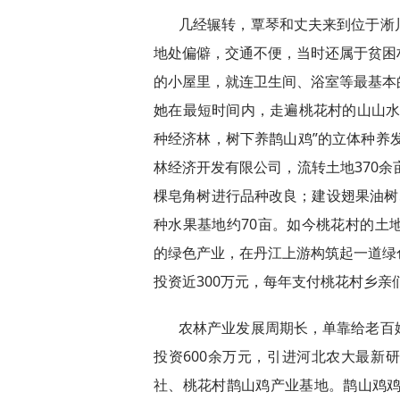
几经辗转，覃琴和丈夫来到位于淅
地处偏僻，交通不便，当时还属于贫困
的小屋里，就连卫生间、浴室等最基本
她在最短时间内，走遍桃花村的山山水
种经济林，树下养鹊山鸡”的立体种养发
林经济开发有限公司，流转土地370余亩
棵皂角树进行品种改良；建设翅果油树
种水果基地约70亩。如今桃花村的土
的绿色产业，在丹江上游构筑起一道绿
投资近300万元，每年支付桃花村乡亲
农林产业发展周期长，单靠给老百
投资600余万元，引进河北农大最新
社、桃花村鹊山鸡产业基地。鹊山鸡鸡