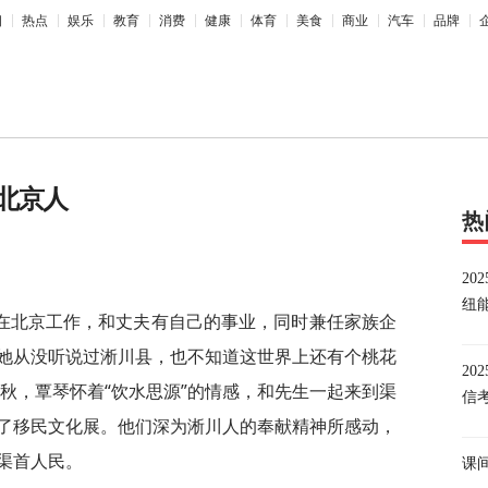
相
热点
娱乐
教育
消费
健康
体育
美食
商业
汽车
品牌
北京人
热
20
纽
在北京工作，和丈夫有自己的事业，同时兼任家族企
她从没听说过淅川县，也不知道这世界上还有个桃花
2
年秋，覃琴怀着“饮水思源”的情感，和先生一起来到渠
信
了移民文化展。他们深为淅川人的奉献
精神
所感动，
渠首人民。
课