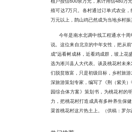
植户授信600余万元，累计用信480
殖可达7万只。各村通过订单式农业，
万元以上，鹊山鸡已然成为当地乡村振
今年是南水北调中线工程通水十周
说。这位来自北京的中年女性，把从前
成“远看树成林，近看鸡成群，坡上花盛
选为淅川县人大代表。谈及桃花村未来
们脱贫致富，只是初级目标，乡村旅游
深旅游策划专家，编写了《荆（紫关）
园综合体方案》策划书，为桃花村的
力，把桃花村打造成具有多种养生保健产
渠首桃花村这片热土上。（供稿：罗尔
关键词：
淅川农商银行
大山深处的北京人