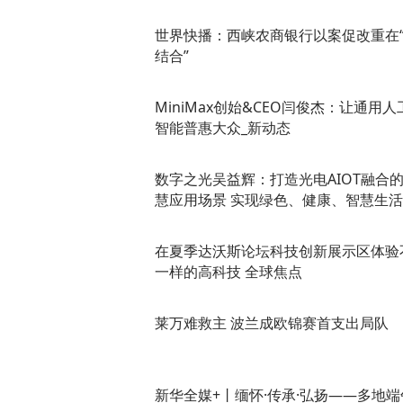
世界快播：西峡农商银行以案促改重在
结合”
MiniMax创始&CEO闫俊杰：让通用人
智能普惠大众_新动态
数字之光吴益辉：打造光电AIOT融合
慧应用场景 实现绿色、健康、智慧生活
在夏季达沃斯论坛科技创新展示区体验
一样的高科技 全球焦点
莱万难救主 波兰成欧锦赛首支出局队
新华全媒+丨缅怀·传承·弘扬——多地端