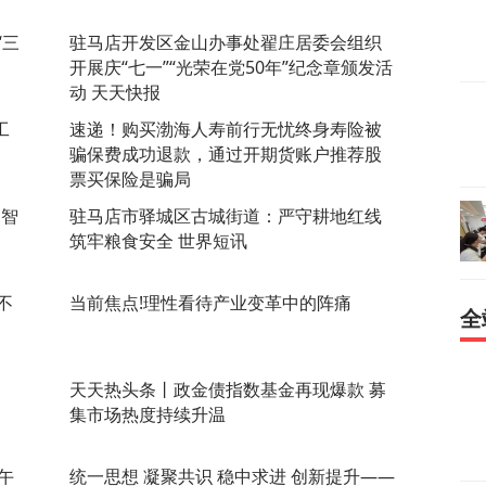
“三
驻马店开发区金山办事处翟庄居委会组织
开展庆“七一”“光荣在党50年”纪念章颁发活
动 天天快报
工
速递！购买渤海人寿前行无忧终身寿险被
骗保费成功退款，通过开期货账户推荐股
票买保险是骗局
的智
驻马店市驿城区古城街道：严守耕地红线
筑牢粮食安全 世界短讯
不
当前焦点!理性看待产业变革中的阵痛
全
天天热头条丨政金债指数基金再现爆款 募
集市场热度持续升温
午
​统一思想 凝聚共识 稳中求进 创新提升——