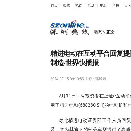
首页
聚焦
指南
深圳
电影
科技
百
动态
>
正文
精进电动在互动平台回复提问
制造-世界快播报
2024-07-15 09:10:56
来源：环球网
7月11日，有投资者在上证e互动平
用了精进电动(688280.SH)的电动机和
对此精进电动证券部工作人员回
系，并为其旗下的部分车型提供了高质量