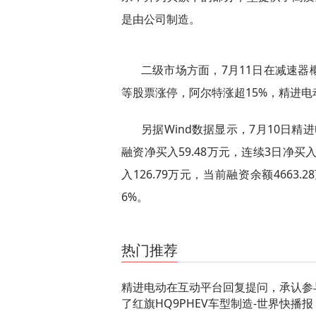
是由公司制造。
二级市场方面，7月11日在减速
等股票涨停，阿尔特涨超15%，精进电
另据Wind数据显示，7月10日精进
融资净买入59.48万元，连续3日净买
入126.79万元，当前融资余额4663.
6%。
关键词：
精进电动
参与
红旗HQ9PHEV
车型制造
热门推荐
精进电动在互动平台回复提问，承认参
了红旗HQ9PHEV车型制造-世界快播报